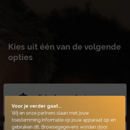
Kies uit één van de volgende
opties
Schadeverzekeringen
Voor je verder gaat...
Wij en onze partners slaan met jouw
toestemming informatie op jouw apparaat op en
gebruiken dit. Browsegegevens worden door