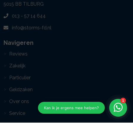
5015 BB
TILBURG
013 - 57 14 644
info@storms-fd.nl
Navigeren
Reviews
Zakelijk
Particulier
Geldzaken
Over ons
Service
Contact opnemen