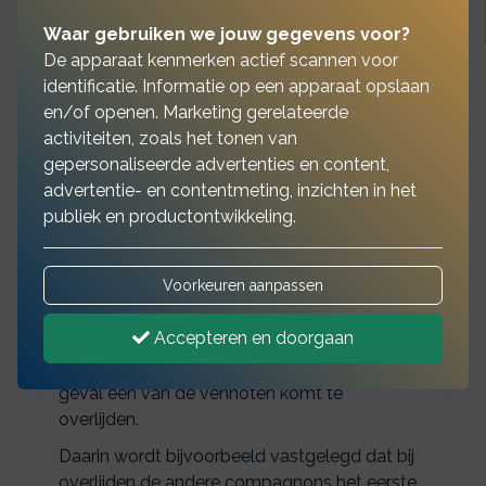
Waar gebruiken we jouw gegevens voor?
De apparaat kenmerken actief scannen voor
identificatie. Informatie op een apparaat opslaan
en/of openen. Marketing gerelateerde
In een onderneming is
activiteiten, zoals het tonen van
gepersonaliseerde advertenties en content,
vaak sprake van meer dan
advertentie- en contentmeting, inzichten in het
één eigenaar
publiek en productontwikkeling.
Voorkeuren aanpassen
Dat geldt bijvoorbeeld bij een maatschap met
meerdere partners, een VOF, een CV of een
Accepteren en doorgaan
BV. In de vennootschapsakte worden vaak
van tevoren afspraken gemaakt, voor het
geval een van de vennoten komt te
overlijden.
Daarin wordt bijvoorbeeld vastgelegd dat bij
overlijden de andere compagnons het eerste