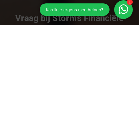
Vraag bij Storms Financiële
Dienstverlening om een
goéd advies!
Vraag ons advies!