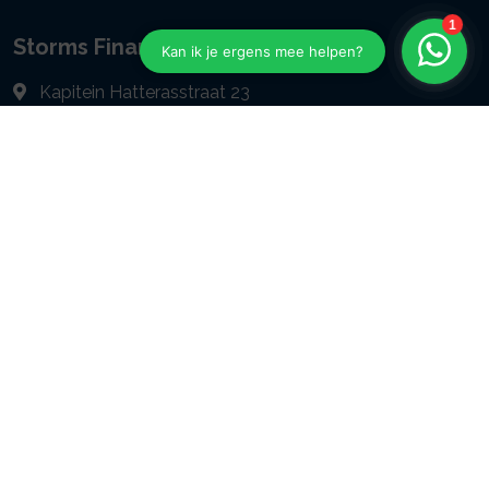
Storms Financiële Dienstverlening
Kapitein Hatterasstraat 23
5015 BB
TILBURG
013 - 57 14 644
info@storms-fd.nl
Navigeren
Reviews
Zakelijk
Particulier
Geldzaken
Over ons