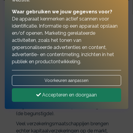
Waar gebruiken we jouw gegevens voor?
De apparaat kenmerken actief scannen voor
identificatie. Informatie op een apparaat opslaan
en/of openen. Marketing gerelateerde
Spaar via uw
activiteiten, zoals het tonen van
gepersonaliseerde advertenties en content,
kapitaalverzekering!
advertentie- en contentmeting, inzichten in het
publiek en productontwikkeling.
Een kapitaalverzekering is een vorm van
sparen. Het is een verzekering waarbij, als de
Voorkeuren aanpassen
verzekerde (die met name in de polis is
genoemd) op de einddatum nog leeft, het
Accepteren en doorgaan
afgesproken bedrag wordt uitgekeerd aan
degene die daartoe in de polis is aangewezen
(de begunstigde).
Veel verzekeringsmaatschappijen brengen
echter kapitaalverzekeringen op de markt,