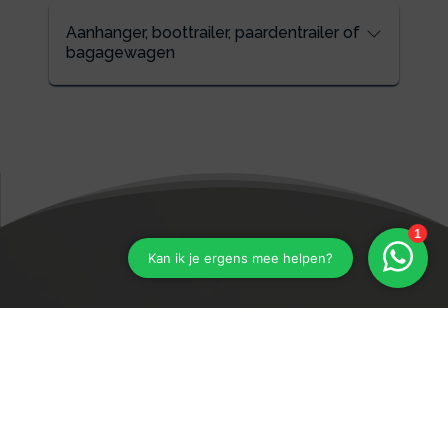
Aanhanger, boottrailer, paardentrailer of
bagagewagen
Vraag bij Storms Financiële
Dienstverlening om een
goéd advies!