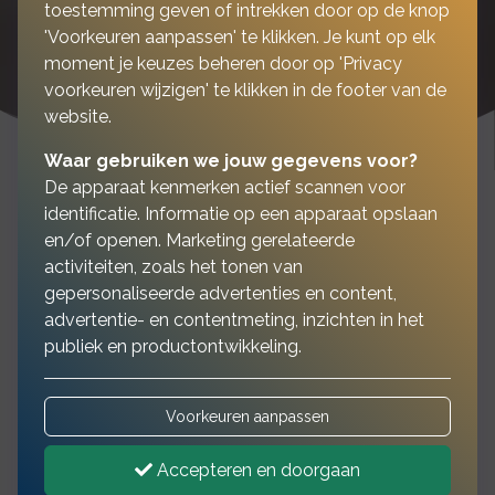
toestemming geven of intrekken door op de knop
'Voorkeuren aanpassen' te klikken. Je kunt op elk
moment je keuzes beheren door op 'Privacy
voorkeuren wijzigen' te klikken in de footer van de
website.
Waar gebruiken we jouw gegevens voor?
De apparaat kenmerken actief scannen voor
identificatie. Informatie op een apparaat opslaan
en/of openen. Marketing gerelateerde
Heeft u recent een
activiteiten, zoals het tonen van
gepersonaliseerde advertenties en content,
aanhanger of trailer
advertentie- en contentmeting, inzichten in het
gekocht?
publiek en productontwikkeling.
Voorkeuren aanpassen
Dan vraagt u zich misschien af:
moet ik mijn
aanhanger verzekeren?
En het eerlijke
Accepteren en doorgaan
antwoord is: een aanhangerverzekering