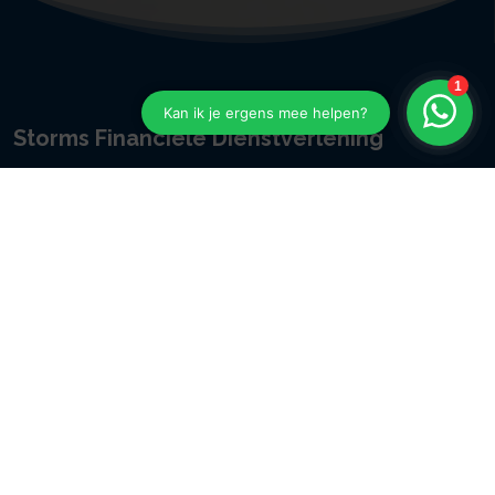
Storms Financiële Dienstverlening
Kapitein Hatterasstraat 23
5015 BB
TILBURG
013 - 57 14 644
info@storms-fd.nl
Navigeren
Reviews
Zakelijk
Particulier