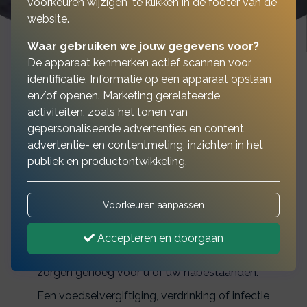
voorkeuren wijzigen' te klikken in de footer van de
website.
Waar gebruiken we jouw gegevens voor?
De apparaat kenmerken actief scannen voor
identificatie. Informatie op een apparaat opslaan
en/of openen. Marketing gerelateerde
Waar heeft u de
activiteiten, zoals het tonen van
gepersonaliseerde advertenties en content,
ongevallenverzekering
advertentie- en contentmeting, inzichten in het
voor nodig?
publiek en productontwikkeling.
Voorkeuren aanpassen
Voor als u, spreekwoordelijk gezien, onder de
tram komt. En daar blijvend letsel aan
Accepteren en doorgaan
overhoudt of overlijdt. De kans is heel klein,
maar de ellende is enorm. Dan zijn er al
zorgen genoeg voor u of uw nabestaanden.
Een voedselvergiftiging, verdrinking of infectie