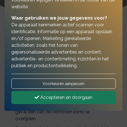
website.
Waar gebruiken we jouw gegevens voor?
De apparaat kenmerken actief scannen voor
identificatie. Informatie op een apparaat opslaan
en/of openen. Marketing gerelateerde
In een onderneming is
activiteiten, zoals het tonen van
gepersonaliseerde advertenties en content,
vaak sprake van meer dan
advertentie- en contentmeting, inzichten in het
één eigenaar
publiek en productontwikkeling.
Voorkeuren aanpassen
Dat geldt bijvoorbeeld bij een maatschap met
meerdere partners, een VOF, een CV of een
Accepteren en doorgaan
BV. In de vennootschapsakte worden vaak
van tevoren afspraken gemaakt, voor het
geval een van de vennoten komt te
overlijden.