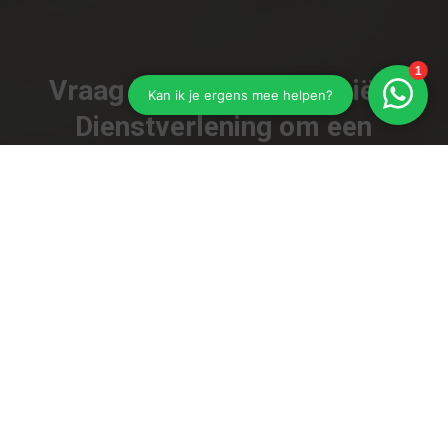
Vraag bij Storms Financiële
Dienstverlening om een
goéd advies!
Kies de juiste dekking en betaal niet te veel
premie!
Vraag ons advies!